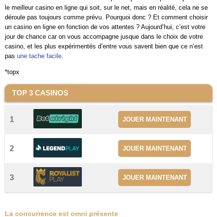
le meilleur casino en ligne qui soit, sur le net, mais en réalité, cela ne se
déroule pas toujours comme prévu. Pourquoi donc ? Et comment choisir
un casino en ligne en fonction de vos attentes ? Aujourd’hui, c’est votre
jour de chance car on vous accompagne jusque dans le choix de votre
casino, et les plus expérimentés d’entre vous savent bien que ce n’est
pas
une tache facile
.
*topx
TOP 3 CASINOS
1
JOUER MAINTENANT
2
JOUER MAINTENANT
3
JOUER MAINTENANT
La concurrence est omni présente