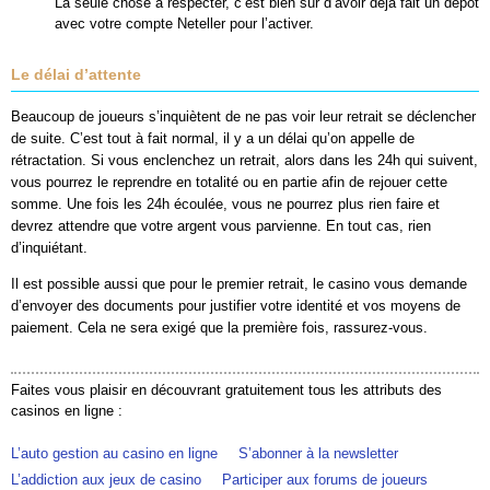
La seule chose à respecter, c’est bien sûr d’avoir déjà fait un dépôt
avec votre compte Neteller pour l’activer.
Le délai d’attente
Beaucoup de joueurs s’inquiètent de ne pas voir leur retrait se déclencher
de suite. C’est tout à fait normal, il y a un délai qu’on appelle de
rétractation. Si vous enclenchez un retrait, alors dans les 24h qui suivent,
vous pourrez le reprendre en totalité ou en partie afin de rejouer cette
somme. Une fois les 24h écoulée, vous ne pourrez plus rien faire et
devrez attendre que votre argent vous parvienne. En tout cas, rien
d’inquiétant.
Il est possible aussi que pour le premier retrait, le casino vous demande
d’envoyer des documents pour justifier votre identité et vos moyens de
paiement. Cela ne sera exigé que la première fois, rassurez-vous.
Faites vous plaisir en découvrant gratuitement tous les attributs des
casinos en ligne :
L’auto gestion au casino en ligne
S’abonner à la newsletter
L’addiction aux jeux de casino
Participer aux forums de joueurs