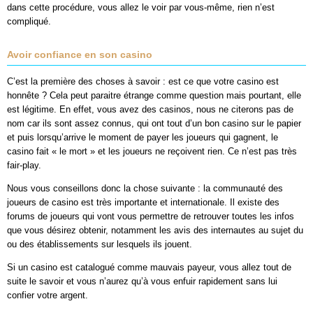
dans cette procédure, vous allez le voir par vous-même, rien n’est
compliqué.
Avoir confiance en son casino
C’est la première des choses à savoir : est ce que votre casino est
honnête ? Cela peut paraitre étrange comme question mais pourtant, elle
est légitime. En effet, vous avez des casinos, nous ne citerons pas de
nom car ils sont assez connus, qui ont tout d’un bon casino sur le papier
et puis lorsqu’arrive le moment de payer les joueurs qui gagnent, le
casino fait « le mort » et les joueurs ne reçoivent rien. Ce n’est pas très
fair-play.
Nous vous conseillons donc la chose suivante : la communauté des
joueurs de casino est très importante et internationale. Il existe des
forums de joueurs qui vont vous permettre de retrouver toutes les infos
que vous désirez obtenir, notamment les avis des internautes au sujet du
ou des établissements sur lesquels ils jouent.
Si un casino est catalogué comme mauvais payeur, vous allez tout de
suite le savoir et vous n’aurez qu’à vous enfuir rapidement sans lui
confier votre argent.