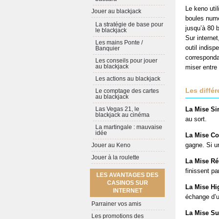
Le keno uti
Jouer au blackjack
boules numé
La stratégie de base pour
jusqu’à 80 
le blackjack
Sur internet
Les mains Ponte /
outil indisp
Banquier
corresponda
Les conseils pour jouer
au blackjack
miser entre 
Les actions au blackjack
Les diffé
Le comptage des cartes
au blackjack
Las Vegas 21, le
La Mise Si
blackjack au cinéma
au sort.
La martingale : mauvaise
idée
La Mise Co
gagne. Si u
Jouer au Keno
Jouer à la roulette
La Mise Ré
finissent par
LES AVANTAGES DES
CASINOS SUR
La Mise Hig
INTERNET
échange d’u
Parrainer vos amis
La Mise Sup
Les promotions des