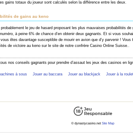
es gains totaux du joueur sont calculés selon la différence entre les deux.
bilités de gains au keno
 probablement le jeu de hasard proposant les plus mauvaises probabilités d
n numéro, à peine 6% de chance d’en obtenir deux gagnants. Et si vous souhait
vous êtes davantage susceptible de mourir en avion que d’y parvenir ! Vous 
ités de victoire au keno sur le site de notre confrère Casino Online Suisse..
 tous nos conseils gagnants pour prendre d’assaut les jeux des casinos en lig
machines à sous
Jouer au baccara
Jouer au blackjack
Jouer à la roule
© dynastycasino.net
Site Map