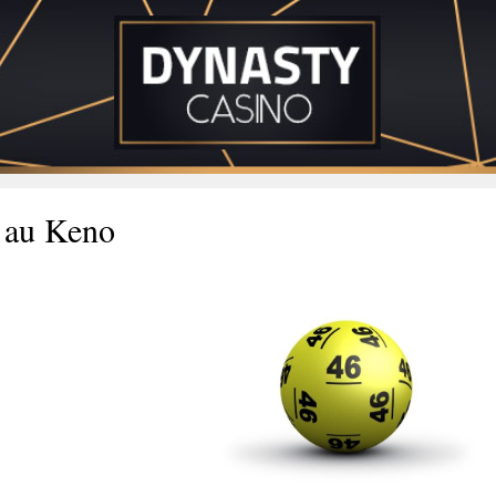
 au Keno